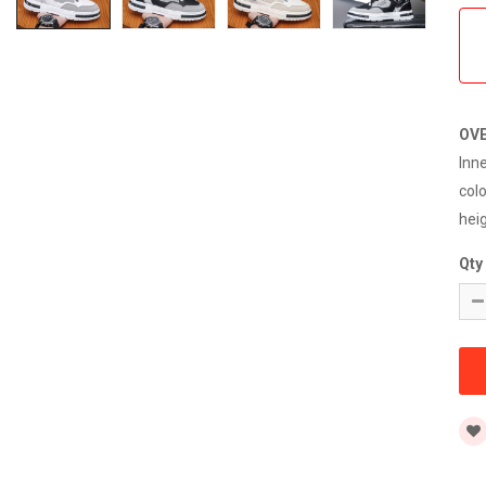
OV
Inn
col
hei
Qty