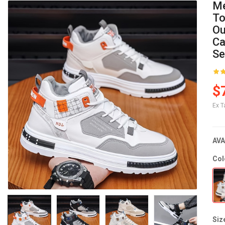
Me
To
Ou
Ca
Se
$
Ex T
AVA
Col
Siz