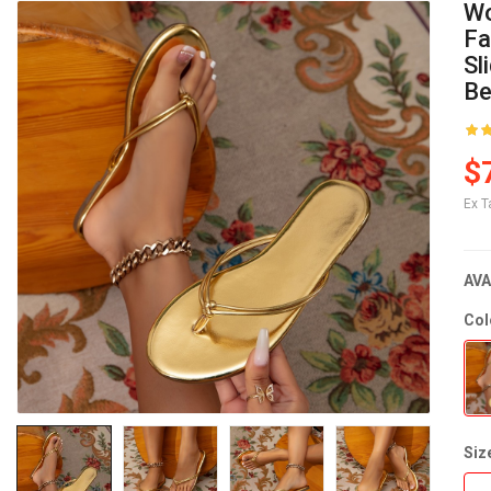
Wo
Fa
Sl
Be
$
Ex T
AVA
Col
Siz