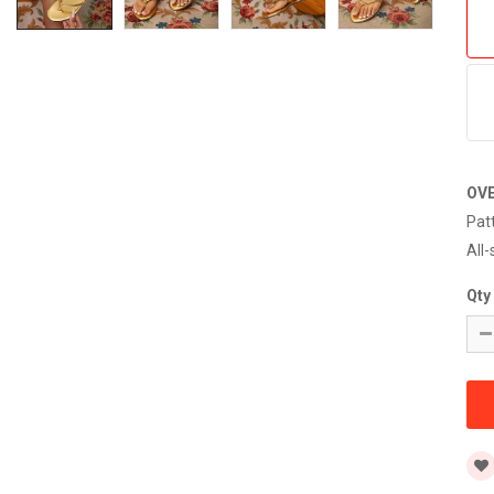
OV
Pat
All-
Qty