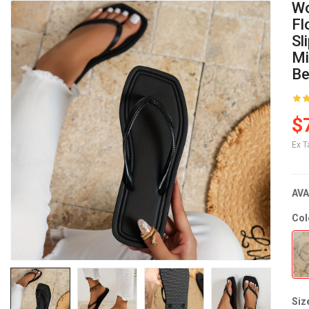
Wo
Fl
Sl
Mi
Be
$
Ex T
AVA
Col
Siz