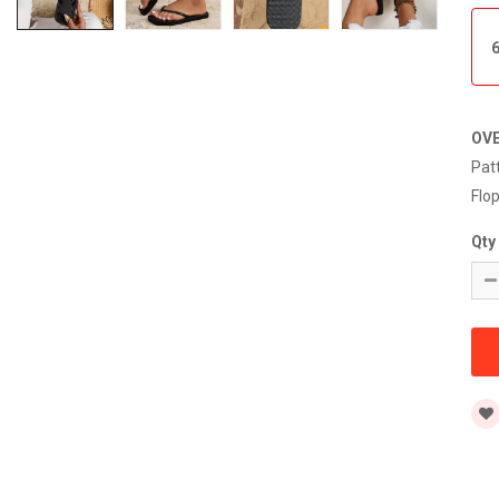
OV
Pat
Flo
Qty